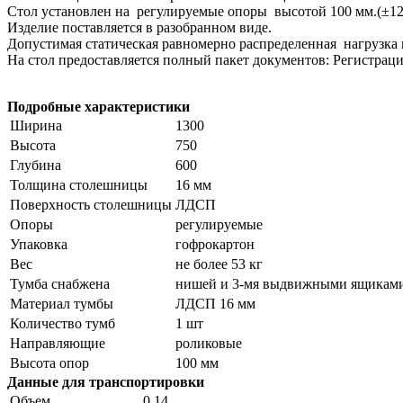
Стол установлен на регулируемые опоры высотой 100 мм.(±1
Изделие поставляется в разобранном виде.
Допустимая статическая равномерно распределенная нагрузка 
На стол предоставляется полный пакет документов: Регистрац
Подробные характеристики
Ширина
1300
Высота
750
Глубина
600
Толщина столешницы
16 мм
Поверхность столешницы
ЛДСП
Опоры
регулируемые
Упаковка
гофрокартон
Вес
не более 53 кг
Тумба снабжена
нишей и 3-мя выдвижными ящикам
Материал тумбы
ЛДСП 16 мм
Количество тумб
1 шт
Направляющие
роликовые
Высота опор
100 мм
Данные для транспортировки
Объем
0,14