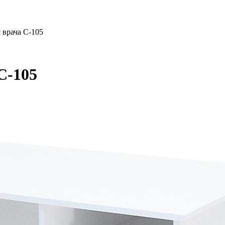
 врача С-105
С-105